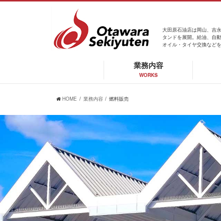
大田原石油店は岡山、吉永
タンドを展開。給油、自
オイル・タイヤ交換など
業務内容
WORKS
HOME
業務内容
燃料販売