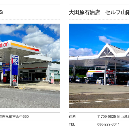
S
大田原石油店 セルフ山陽
前市吉永町吉永中660
住所
〒709-0825 岡山
TEL
086-229-3041