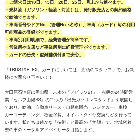
・ご請求日は10日、15日、20日、25日、月末から選べます。
・燃料油（ガソリン・軽油・灯油）は、発行販売店との契約価格
で給油できます。
・車両番号やドアNo.（管理No.･名称）、車両（カード）毎の利用
可能商品の登録ができます。
・車両別利用明細で、経費管理が簡単です。
・営業所や支店など事業所別に経費管理ができます。
・カードの紛失・盗難補償付きで安心。
『TRUST&FLEX』カードについては、店頭のスタッフまで、お気
軽にお問合せ下さい！！
大田原石油店は岡山県、吉永の『アビッソ21』、赤磐の24時間営
業『セルフ山陽SS』の二つの『出光ガソリンスタンド』を展開し
ており、給油、自動車リース・自動車販売・レンタカー、車検、
カーコーティング、板金塗装、オイル・タイヤ交換などを行って
います。私たちは確かな「技術」と最高の「笑顔」で、地域密着
型の車のトータルアドバイザーを目指します。