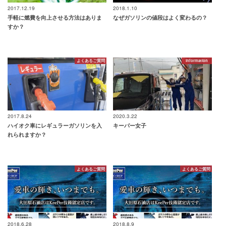
2017.12.19
2018.1.10
手軽に燃費を向上させる方法はありま
なぜガソリンの値段はよく変わるの？
すか？
よくあるご質問
information
2017.8.24
2020.3.22
ハイオク車にレギュラーガソリンを入
キーパー女子
れられますか？
よくあるご質問
よくあるご質問
2018.6.28
2018.8.9